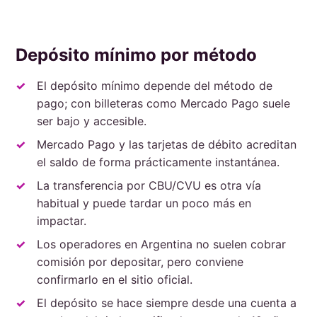
Depósito mínimo por método
El depósito mínimo depende del método de
pago; con billeteras como Mercado Pago suele
ser bajo y accesible.
Mercado Pago y las tarjetas de débito acreditan
el saldo de forma prácticamente instantánea.
La transferencia por CBU/CVU es otra vía
habitual y puede tardar un poco más en
impactar.
Los operadores en Argentina no suelen cobrar
comisión por depositar, pero conviene
confirmarlo en el sitio oficial.
El depósito se hace siempre desde una cuenta a