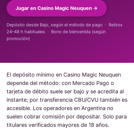
Jugar en Casino Magic Neuquen →
Depósito desde Bajo, según el método de pago · Retiros
24–48 h habituales · Bono de bienvenida (según
promoción)
El depósito mínimo en Casino Magic Neuquen
depende del método: con Mercado Pago o
tarjeta de débito suele ser bajo y se acredita al
instante; por transferencia CBU/CVU también es
accesible. Los operadores en Argentina no
suelen cobrar comisión por depositar. Solo para
titulares verificados mayores de 18 años.