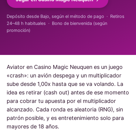
Depósito desde Bajo, según el método de pago · Retiros
24–48 h habituales · Bono de bienvenida (según
promoción)
Aviator en Casino Magic Neuquen es un juego
«crash»: un avión despega y un multiplicador
sube desde 1,00x hasta que se va volando. La
idea es retirar (cash out) antes de ese momento
para cobrar tu apuesta por el multiplicador
alcanzado. Cada ronda es aleatoria (RNG), sin
patrón posible, y es entretenimiento solo para
mayores de 18 años.