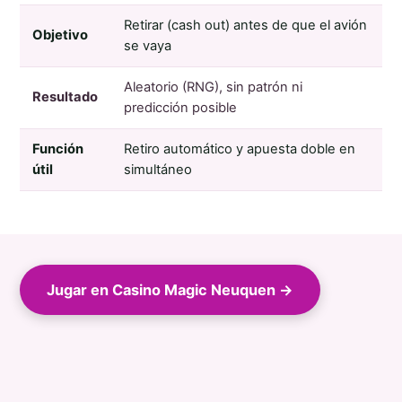
Retirar (cash out) antes de que el avión
Objetivo
se vaya
Aleatorio (RNG), sin patrón ni
Resultado
predicción posible
Función
Retiro automático y apuesta doble en
útil
simultáneo
Jugar en Casino Magic Neuquen →